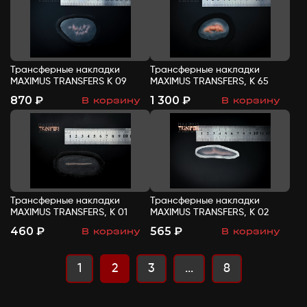
Трансферные накладки
Трансферные накладки
MAXIMUS TRANSFERS К 09
MAXIMUS TRANSFERS, К 65
870 ₽
1 300 ₽
В корзину
В корзину
-
+
-
+
Трансферные накладки
Трансферные накладки
MAXIMUS TRANSFERS, К 01
MAXIMUS TRANSFERS, К 02
460 ₽
565 ₽
В корзину
В корзину
-
+
-
+
1
2
3
...
8