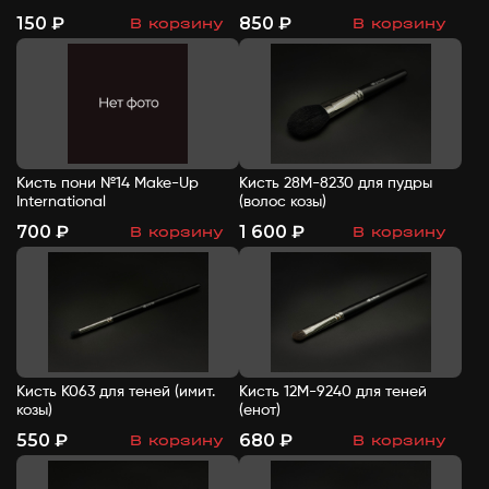
150 ₽
850 ₽
В корзину
В корзину
-
+
-
+
Кисть пони №14 Make-Up
Кисть 28М-8230 для пудры
International
(волос козы)
700 ₽
1 600 ₽
В корзину
В корзину
-
+
-
+
Кисть К063 для теней (имит.
Кисть 12М-9240 для теней
козы)
(енот)
550 ₽
680 ₽
В корзину
В корзину
-
+
-
+