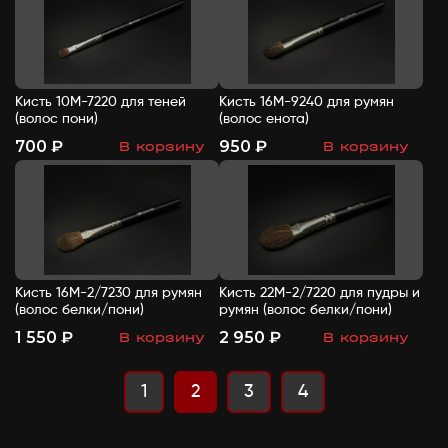
Кисть 10М-7220 для теней
Кисть 16М-9240 для румян
(волос пони)
(волос енота)
700 ₽
950 ₽
В корзину
В корзину
-
+
-
+
Кисть 16М-2/7230 для румян
Кисть 22М-2/7220 для пудры и
(волос белки/пони)
румян (волос белки/пони)
1 550 ₽
2 950 ₽
В корзину
В корзину
-
+
-
+
1
2
3
4