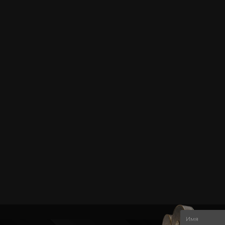
Трансферные накладки
Трансферные на
MAXIMUS TRANSFERS, ЗШ 09
MAXIMUS TRANSFE
В
-
+
1 550 ₽
2 700 ₽
корзину
ПОПУ