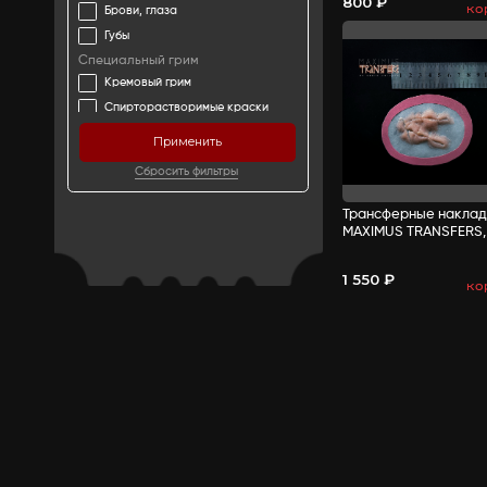
Сортировка
ЦЕНА
-
Декоративная косметика
Лицо, тело
Брови, глаза
Губы
Специальный грим
Кремовый грим
Спирторастворимые краски
Аквагель
Применить
PAX-краски