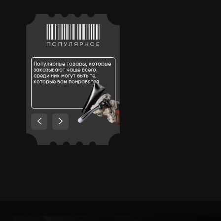
Сбросить фильтры
Перекрытия тату
Закрепители и матирующие
средства
Кровь
Грязь
Эффекты и фактуры
Зубные замазки
Материалы для пластики
Клеи и растворители
Клей сандарачный
Клей акриловый
Клей силиконовый и разбавитель
Пластические детали
Келоидные шрамы