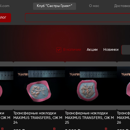
-36-03
sestrygrim@gmail.com
Клу
Каталог
има