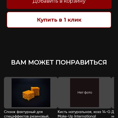
Добавить в корзину
Купить в 1 клик
ВАМ МОЖЕТ ПОНРАВИТЬСЯ
Спонж фактурный для
Кисть натуральная, коза 14-G
Доз
спецэффектов резиновый,
Make-Up International
нос