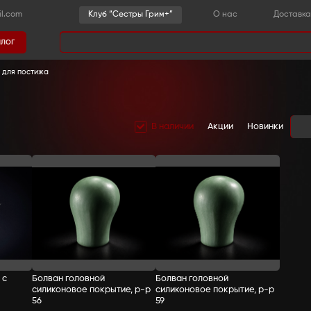
-36-03
sestrygrim@gmail.com
Клу
Каталог
има
 косметика
-
Инструменты для постижа
ДЛЯ