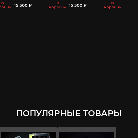
Крючок постижерный с
Болван головной
деревянной ручкой
силиконовое пок
56
+ 6 модификаций
В
-
+
1 800 ₽
15 500 ₽
корзину