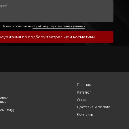
ски в
Ремувер эффекта старения
 AFX
Melt AFX (50 ml)
4700 ₽
рзину
В корзину
-
+