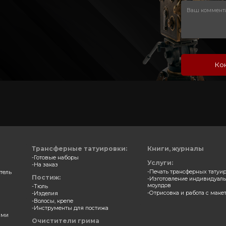
растворимые краски в
Спирторастворимые кра
палитре Corpse pocket
палитре Maximus Palette
FX
₽
15300 ₽
В корзину
В ко
+
-
+