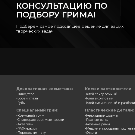
Популярные товары, которые
заказывают чаще всего,
среди них могут быть те,
которые вам понравятся
Спирто
малой 
Ripper 
7100 
-