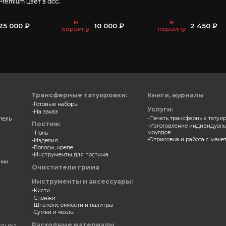
ВАМ МО
SG в ассортименте
Сарлык волос буйвола
Premium цвет в асс.