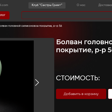
-36-03
sestrygrim@gmail.com
Клу
Каталог
има
струменты для постижа
-
Болван головной силиконовое