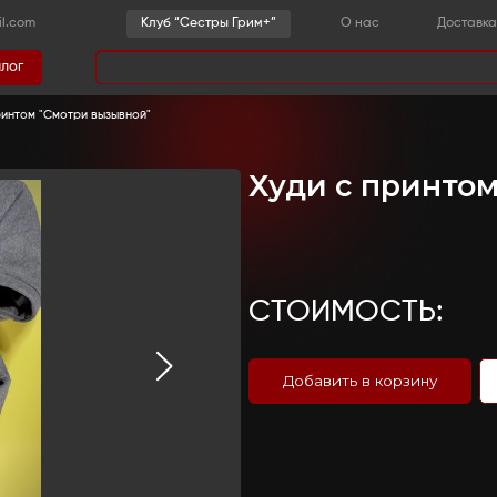
-36-03
sestrygrim@gmail.com
Клу
Каталог
има
-
Киноодежда
-
Худи с принтом "Смотри вызывной"