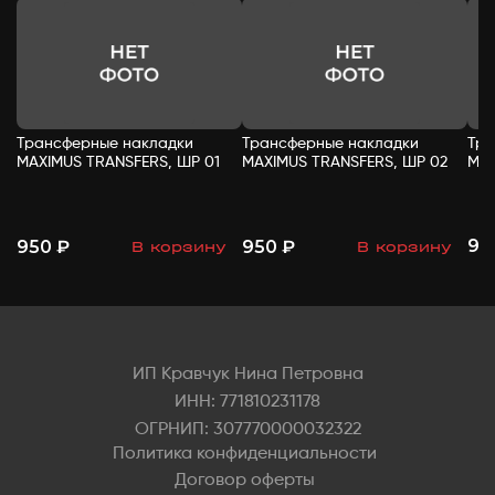
Трансферные накладки
Трансферные накладки
Тра
MAXIMUS TRANSFERS, ШР 01
MAXIMUS TRANSFERS, ШР 02
MAX
95
950 ₽
950 ₽
В корзину
В корзину
-
+
-
+
ИП Кравчук Нина Петровна
ИНН: 771810231178
ОГРНИП: 307770000032322
Политика конфиденциальности
Договор оферты