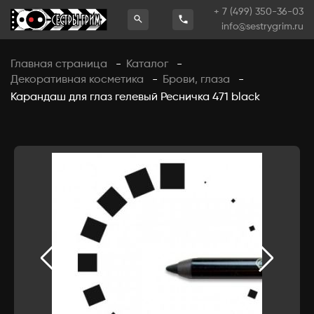
+ 7 (499) 350-36-03
info@sestrygrim.ru
Главная страница
Каталог
-
-
Декоративная косметика
Брови, глаза
-
-
Карандаш для глаз гелевый Ресничка 471 black