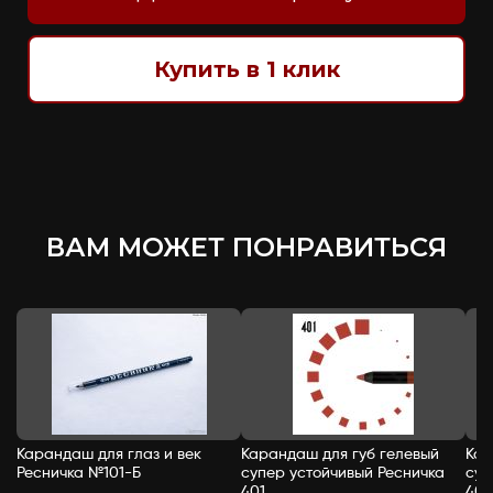
Купить в 1 клик
ВАМ МОЖЕТ ПОНРАВИТЬСЯ
Карандаш для глаз и век
Карандаш для губ гелевый
Кар
Ресничка №101-Б
супер устойчивый Ресничка
суп
401
402