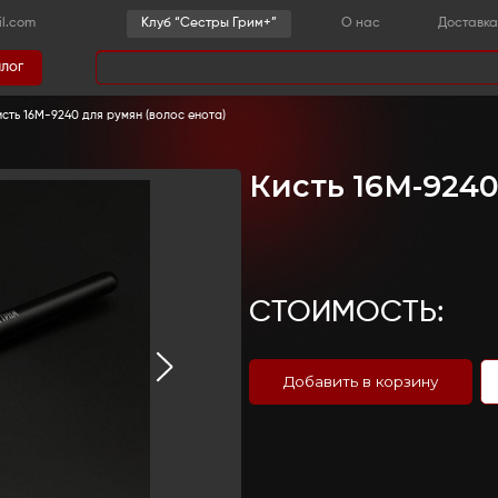
-36-03
sestrygrim@gmail.com
Клу
Каталог
има
и аксессуары
-
Кисти
-
Кисть 16М-9240 для румян (во