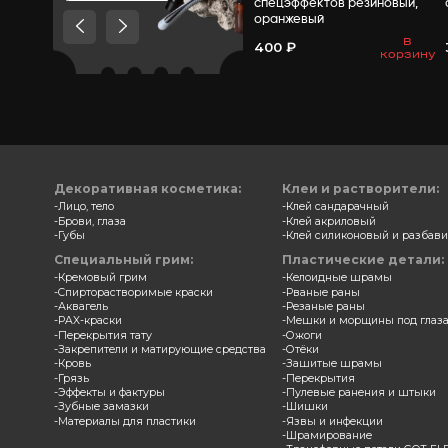
Товары, которые мы
рекомендуем посмотреть,
потому что они схожи с тем
что вы смотрели
Спонж 
спецэф