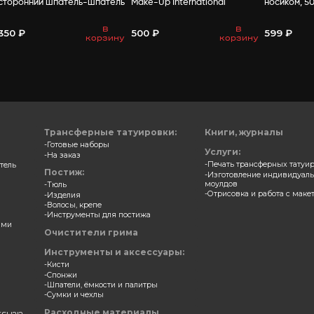
ВАМ МО
фактурный для
Инструмент для пластики
фектов резиновый,
сторонний шпатель-шпа