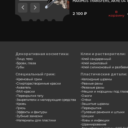
Товары, которые мы
рекомендуем посмотреть,
потому что они схожи с тем
что вы смотрели
Трансф
MAXIMU