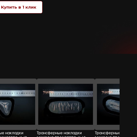
не требуют применения какого-либо кл
бумага), возьмите за защитный край на
защитного слоя смочите кисть или ват
защитным краем, стараясь не заходить
после чего можно раскрашивать и доб
СТОИМОСТЬ:
Добавить в корзину