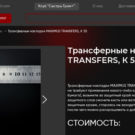
-36-03
sestrygrim@gmail.com
Клу
Каталог
има
 детали
-
Келоидные шрамы
-
Трансферные накладки 