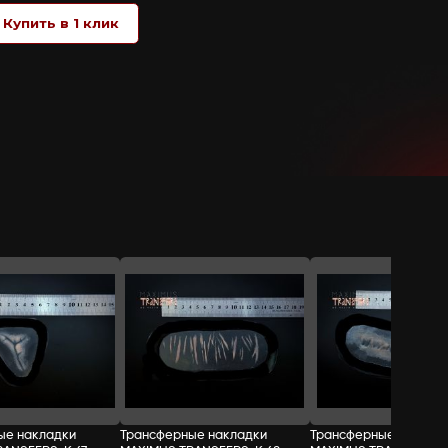
не требуют применения какого-либо кл
бумага), возьмите за защитный край на
защитного слоя смочите кисть или ват
защитным краем, стараясь не заходить
после чего можно раскрашивать и доб
СТОИМОСТЬ:
Добавить в корзину