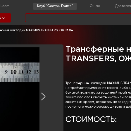
-36-03
sestrygrim@gmail.com
Клу
Каталог
има
 детали
-
Ожоги
-
Трансферные накладки MAXIMUS TR