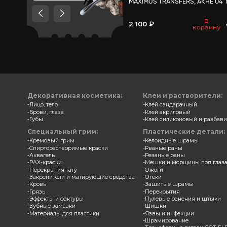
Товары, которые мы
рекомендуем посмотреть,
потому что они схожи с тем
что вы смотрели
Трансф
MAXIMU