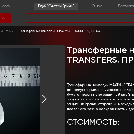
-36-03
sestrygrim@gmail.com
Клу
Каталог
има
 детали
-
Пулевые ранения и штыки
-
Трансферные на