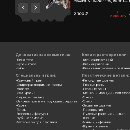
Товары, которые мы
рекомендуем посмотреть,
потому что они схожи с тем
что вы смотрели
Трансф
MAXIMU