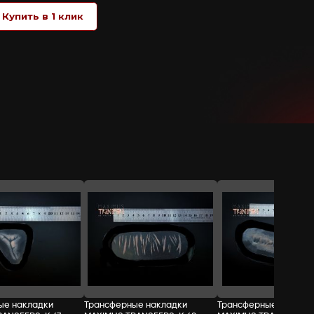
не требуют применения какого-либо кл
бумага), возьмите за защитный край на
защитного слоя смочите кисть или ват
защитным краем, стараясь не заходить
после чего можно раскрашивать и доб
СТОИМОСТЬ:
Добавить в корзину