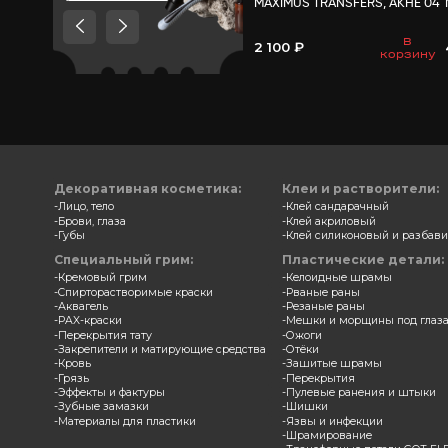
Товары, которые мы
рекомендуем посмотреть,
потому что они схожи с тем
что вы смотрели
Трансф
MAXIMU