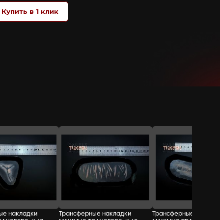
не требуют применения какого-либо кл
бумага), возьмите за защитный край на
защитного слоя смочите кисть или ват
защитным краем, стараясь не заходить
после чего можно раскрашивать и доб
СТОИМОСТЬ:
Добавить в корзину