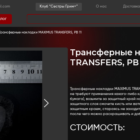
-36-03
sestrygrim@gmail.com
Клу
Каталог
има
 детали
-
Рваные раны
-
Трансферные накладки MAXIM