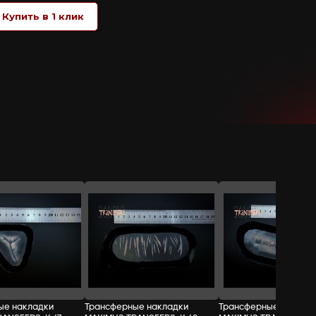
не требуют применения какого-либо кл
бумага), возьмите за защитный край на
защитного слоя смочите кисть или ват
защитным краем, стараясь не заходить
после чего можно раскрашивать и доб
СТОИМОСТЬ:
Добавить в корзину