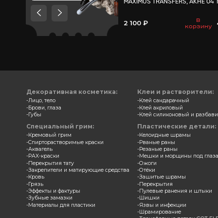
Товары, которые мы
рекомендуем посмотреть,
потому что они схожи с тем
что вы смотрели
Трансф
MAXIMU