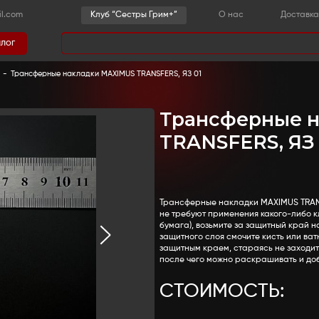
-36-03
sestrygrim@gmail.com
Клу
Каталог
има
 детали
-
Язвы и инфекции
-
Трансферные накладки MA