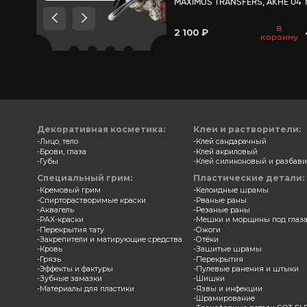
Товары, которые мы
рекомендуем посмотреть,
потому что они схожи с тем
что вы смотрели
Трансф
MAXIMU