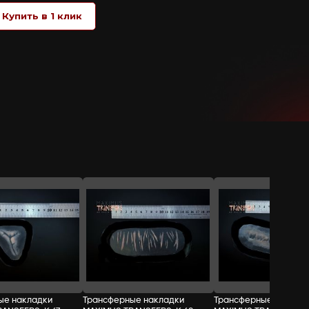
не требуют применения какого-либо кл
бумага), возьмите за защитный край на
защитного слоя смочите кисть или ват
защитным краем, стараясь не заходить
после чего можно раскрашивать и доб
СТОИМОСТЬ:
Добавить в корзину