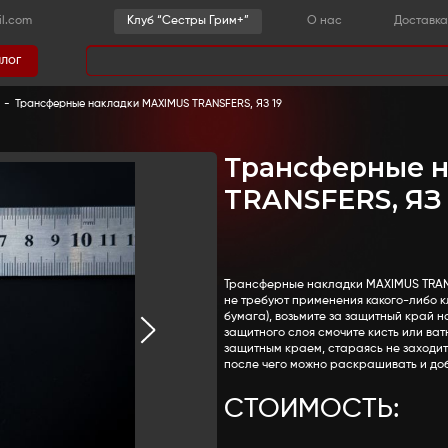
-36-03
sestrygrim@gmail.com
Клу
Каталог
има
 детали
-
Язвы и инфекции
-
Трансферные накладки MA