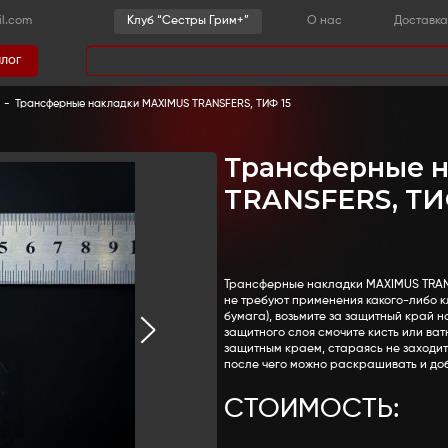
-36-03
sestrygrim@gmail.com
Клу
Каталог
има
 детали
-
Язвы и инфекции
-
Трансферные накладки M