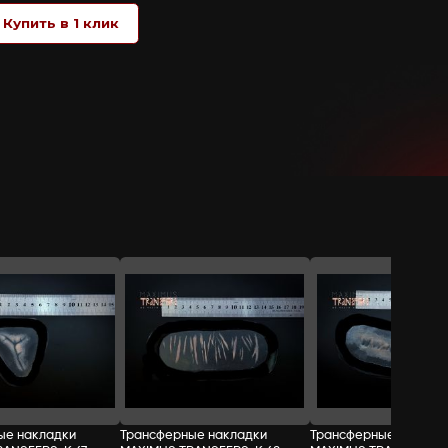
не требуют применения какого-либо кл
бумага), возьмите за защитный край на
защитного слоя смочите кисть или ват
защитным краем, стараясь не заходить
после чего можно раскрашивать и доб
СТОИМОСТЬ:
Добавить в корзину