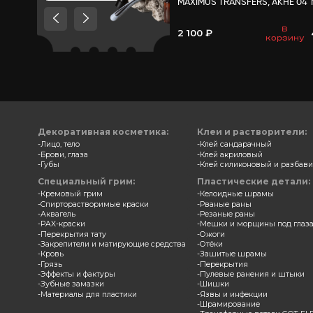
Товары, которые мы
рекомендуем посмотреть,
потому что они схожи с тем
что вы смотрели
Трансф
MAXIMU