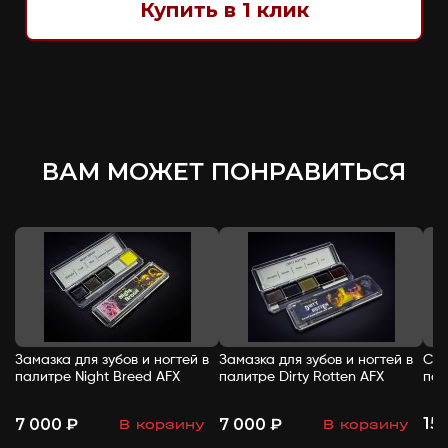
Купить в 1 клик
ВАМ МОЖЕТ ПОНРАВИТЬСЯ
Замазка для зубов и ногтей в
Замазка для зубов и ногтей в
Спи
палитре Night Breed AFX
палитре Dirty Rotten AFX
пал
15
7 000 ₽
7 000 ₽
В корзину
В корзину
-
+
-
+