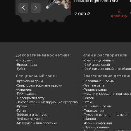
Товары, которые мы
рекомендуем посмотреть,
потому что они схожи с тем
что вы смотрели
Замазка
палитр