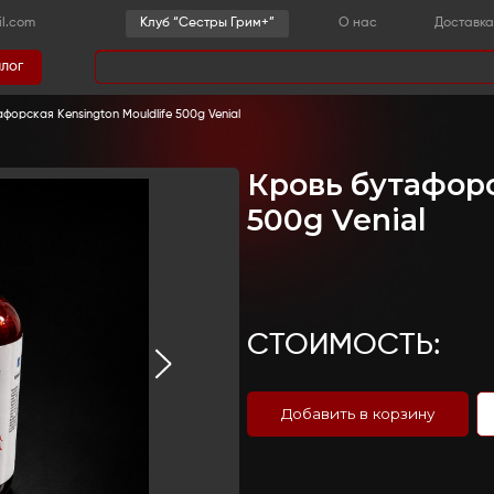
-36-03
sestrygrim@gmail.com
Клу
Каталог
има
грим
-
Кровь
-
Кровь бутафорская Kensington Mouldlif