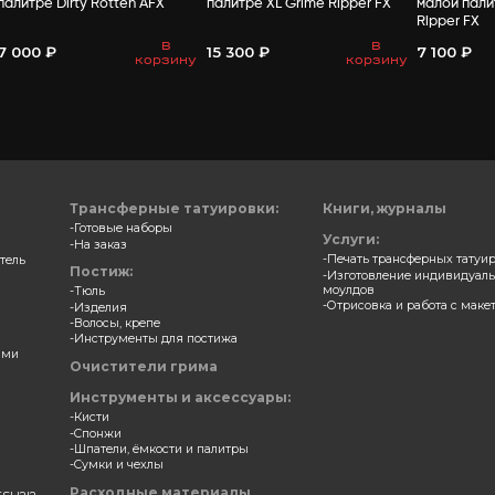
ВАМ МО
 для зубов и ногтей в
Замазка для зубов и ногт
е Night Breed AFX
палитре Dirty Rotten AFX