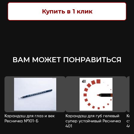
Купить в 1 клик
ВАМ МОЖЕТ ПОНРАВИТЬСЯ
Карандаш для глаз и век
Карандаш для губ гелевый
Кар
Ресничка №101-Б
супер устойчивый Ресничка
суп
401
402