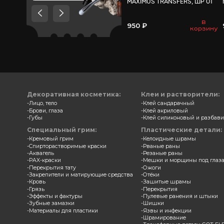
Товары, которые мы
рекомендуем посмотреть,
потому что они схожи с тем
что вы смотрели
Трансф
MAXIMU