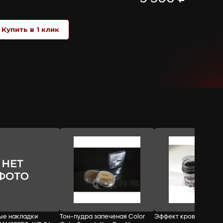
вес: 50 г, Цвет
вес: 50 г, Цвет
цвет KD151:
цвет KD15
крови KD151:
крови KD151:
extra dark
bright
dark
extra dark
вес: 50 г, Цвет крови KD151: dark
СТОИМОСТЬ:
Добавить в корзину