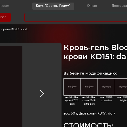
-36-03
sestrygrim@gmail.com
Клу
Каталог
има
ль Blood Jelly вес: 50 г, Цвет крови KD151: dark