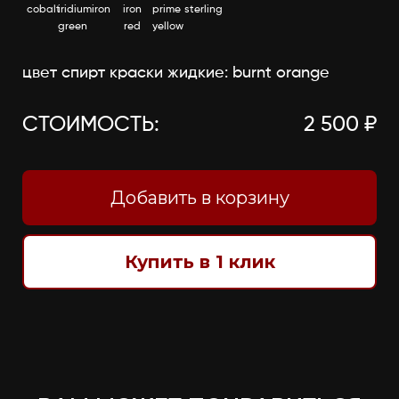
cobalt
iridium
iron
iron
prime
sterling
green
red
yellow
цвет спирт краски жидкие: burnt orange
СТОИМОСТЬ:
2 500 ₽
Добавить в корзину
Купить в 1 клик