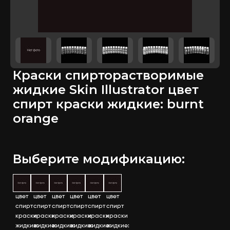
Краски спирторастворимые
жидкие Skin Illustrator цвет
спирт краски жидкие: burnt
orange
Выберите модификацию:
цвет
цвет
цвет
цвет
цвет
цвет
спирт
спирт
спирт
спирт
спирт
спирт
краски
краски
краски
краски
краски
краски
жидкие:
жидкие:
жидкие:
жидкие:
жидкие:
жидкие: