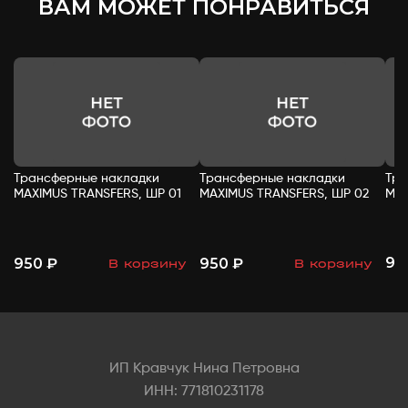
ВАМ МОЖЕТ ПОНРАВИТЬСЯ
Трансферные накладки
Трансферные накладки
Тра
MAXIMUS TRANSFERS, ШР 01
MAXIMUS TRANSFERS, ШР 02
MAX
95
950 ₽
950 ₽
В корзину
В корзину
-
+
-
+
ИП Кравчук Нина Петровна
ИНН: 771810231178