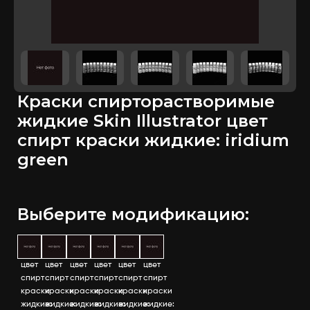
Краски спирторастворимые
жидкие Skin Illustrator цвет
спирт краски жидкие: iridium
green
Выберите модификацию:
цвет
цвет
цвет
цвет
цвет
цвет
спирт
спирт
спирт
спирт
спирт
спирт
краски
краски
краски
краски
краски
краски
жидкие:
жидкие:
жидкие:
жидкие:
жидкие:
жидкие: