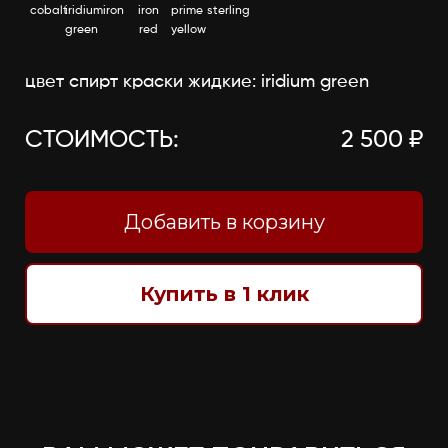
cobalt
iridium
iron
iron
prime
sterling
green
red
yellow
цвет спирт краски жидкие: iridium green
СТОИМОСТЬ:
2 500 ₽
Добавить в корзину
Купить в 1 клик