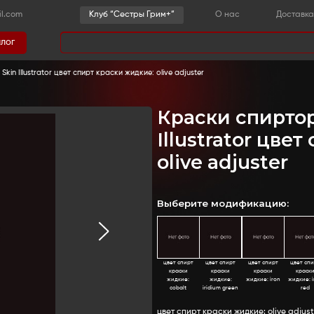
-36-03
sestrygrim@gmail.com
Клу
Каталог
има
пирторастворимые жидкие Skin Illustrator цвет спирт кра