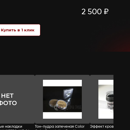
цвет спирт
цвет спирт
цвет спирт
цвет спи
краски
краски
краски
краски
жидкие:
жидкие:
жидкие: iron
жидкие: ir
cobalt
iridium green
red
цвет спирт краски жидкие: olive adjust
СТОИМОСТЬ:
Добавить в корзину