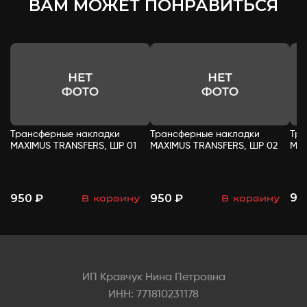
ВАМ МОЖЕТ ПОНРАВИТЬСЯ
Трансферные накладки
Трансферные накладки
Тра
MAXIMUS TRANSFERS, ШР 01
MAXIMUS TRANSFERS, ШР 02
MAX
95
950 ₽
950 ₽
В корзину
В корзину
-
+
-
+
ИП Кравчук Нина Петровна
ИНН: 771810231178