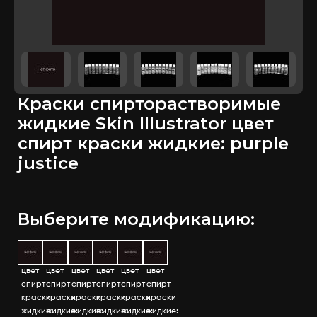
Краски спирторастворимые
жидкие Skin Illustrator цвет
спирт краски жидкие: purple
justice
Выберите модификацию:
цвет
цвет
цвет
цвет
цвет
цвет
спирт
спирт
спирт
спирт
спирт
спирт
краски
краски
краски
краски
краски
краски
жидкие:
жидкие:
жидкие:
жидкие:
жидкие:
жидкие: