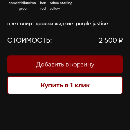
cobalt
iridium
iron
iron
prime
sterling
green
red
yellow
цвет спирт краски жидкие: purple justice
СТОИМОСТЬ:
2 500 ₽
Добавить в корзину
Купить в 1 клик