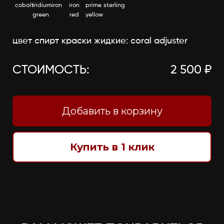
cobalt
iridium
iron
iron
prime
sterling
green
red
yellow
цвет спирт краски жидкие: coral adjuster
СТОИМОСТЬ:
2 500 ₽
Добавить в корзину
Купить в 1 клик