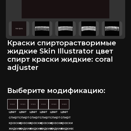
Краски спирторастворимые
жидкие Skin Illustrator цвет
спирт краски жидкие: coral
adjuster
Выберите модификацию:
цвет
цвет
цвет
цвет
цвет
цвет
спирт
спирт
спирт
спирт
спирт
спирт
краски
краски
краски
краски
краски
краски
жидкие:
жидкие:
жидкие:
жидкие:
жидкие:
жидкие: