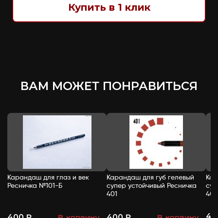
Купить в 1 клик
ВАМ МОЖЕТ ПОНРАВИТЬСЯ
Карандаш для глаз и век
Карандаш для губ гелевый
Кар
Ресничка №101-Б
супер устойчивый Ресничка
суп
401
402
40
400 ₽
400 ₽
В корзину
В корзину
-
+
-
+