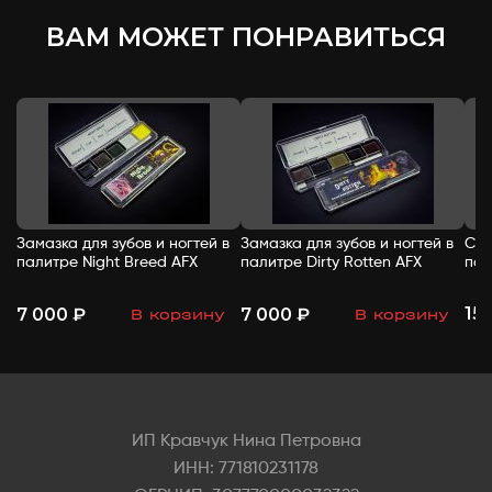
ВАМ МОЖЕТ ПОНРАВИТЬСЯ
Замазка для зубов и ногтей в
Замазка для зубов и ногтей в
Спи
палитре Night Breed AFX
палитре Dirty Rotten AFX
пал
15
7 000 ₽
7 000 ₽
В корзину
В корзину
-
+
-
+
ИП Кравчук Нина Петровна
ИНН: 771810231178