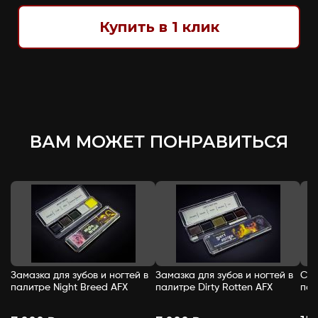
Купить в 1 клик
ВАМ МОЖЕТ ПОНРАВИТЬСЯ
Замазка для зубов и ногтей в
Замазка для зубов и ногтей в
Спи
палитре Night Breed AFX
палитре Dirty Rotten AFX
пал