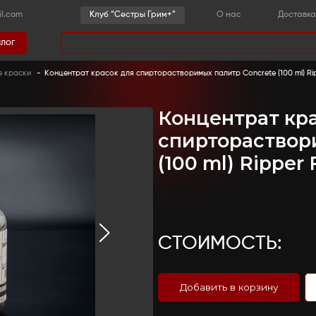
-36-03
sestrygrim@gmail.com
Клу
Каталог
има
грим
-
Спирторастворимые краски
-
Концентрат крас