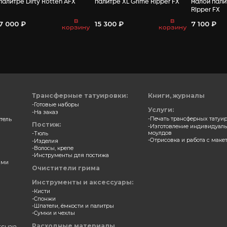
ВАМ МО
 для зубов и ногтей в
Замазка для зубов и ногт
е Night Breed AFX
палитре Dirty Rotten AFX