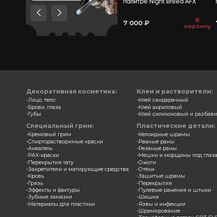
Товары, которые мы
рекомендуем посмотреть,
потому что они схожи с тем
что вы смотрели
Замазка
палитр