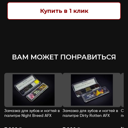
Купить в 1 клик
ВАМ МОЖЕТ ПОНРАВИТЬСЯ
Замазка для зубов и ногтей в
Замазка для зубов и ногтей в
Спи
палитре Night Breed AFX
палитре Dirty Rotten AFX
пал