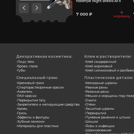
Товары, которые мы
рекомендуем посмотреть,
потому что они схожи с тем
что вы смотрели
Замазка
палитр