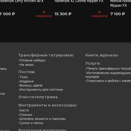
ВАМ МО
 для зубов и ногтей в
Замазка для зубов и ногт
е Night Breed AFX
палитре Dirty Rotten AFX