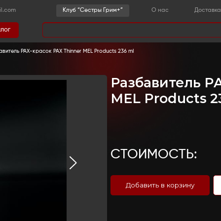
-36-03
sestrygrim@gmail.com
Клу
Каталог
има
грим
-
PAX-краски
-
Разбавитель PAX-красок PAX Thinn