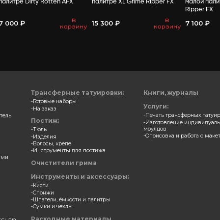
ВАМ МО
 для зубов и ногтей в
Замазка для зубов и ногт
е Night Breed AFX
палитре Dirty Rotten AFX