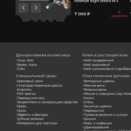
Товары, которые мы
рекомендуем посмотреть,
потому что они схожи с тем
что вы смотрели
Замазка
палитр