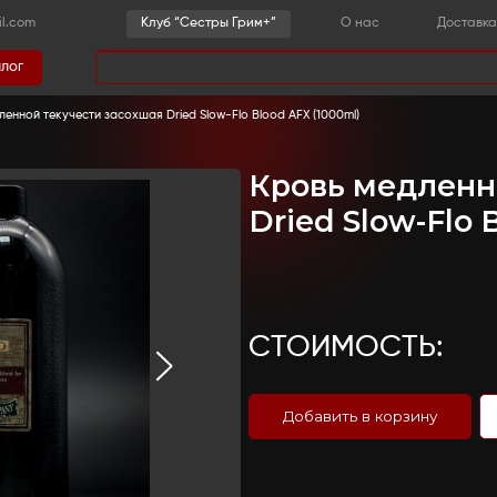
-36-03
sestrygrim@gmail.com
Клу
Каталог
има
грим
-
Кровь
-
Кровь медленной текучести засохшая Dr