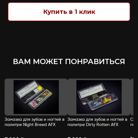
Купить в 1 клик
ВАМ МОЖЕТ ПОНРАВИТЬСЯ
Замазка для зубов и ногтей в
Замазка для зубов и ногтей в
Спи
палитре Night Breed AFX
палитре Dirty Rotten AFX
пал