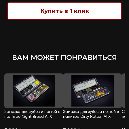
Купить в 1 клик
ВАМ МОЖЕТ ПОНРАВИТЬСЯ
Замазка для зубов и ногтей в
Замазка для зубов и ногтей в
Спи
палитре Night Breed AFX
палитре Dirty Rotten AFX
пал