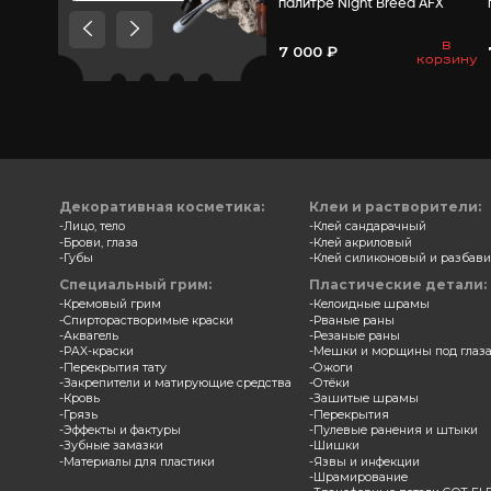
Товары, которые мы
рекомендуем посмотреть,
потому что они схожи с тем
что вы смотрели
Замазка
палитр