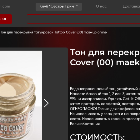
-36-03
sestrygrim@gmail.com
Клу
Каталог
има
грим
-
Перекрытия тату
-
Тон для перекрытия татуиров