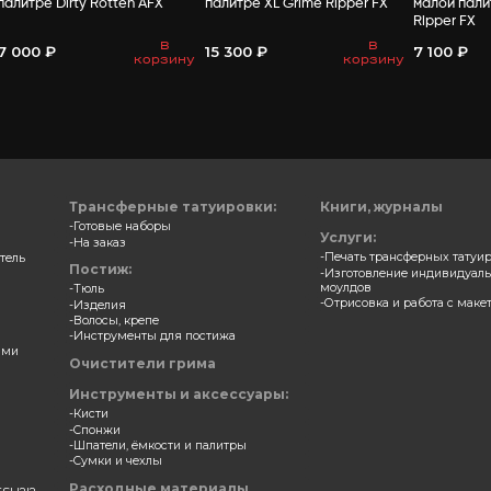
ВАМ МО
 для зубов и ногтей в
Замазка для зубов и ногт
е Night Breed AFX
палитре Dirty Rotten AFX