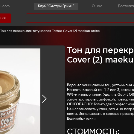
-36-03
sestrygrim@gmail.com
Клу
Каталог
има
грим
-
Перекрытия тату
-
Тон для перекрытия татуиров