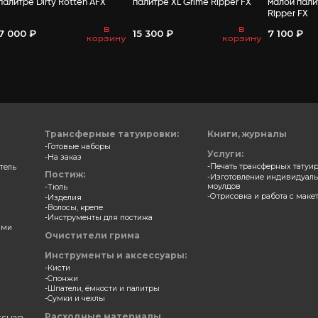
ВАМ МО
 для зубов и ногтей в
Замазка для зубов и ногт
е Night Breed AFX
палитре Dirty Rotten AFX