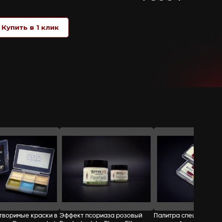
Нанести базовый тон 1, 2 или 3, затем 
99%-м изопропилом. Удалять Get-It Off 
затем протереть салфеткой, повторить
ОГНЕОПАСНО! Только для профессионал
Не использовать у глаз, рта и на повр
света. Использовать в хорошо проветр
Великобритания
СТОИМОСТЬ:
Добавить в корзину