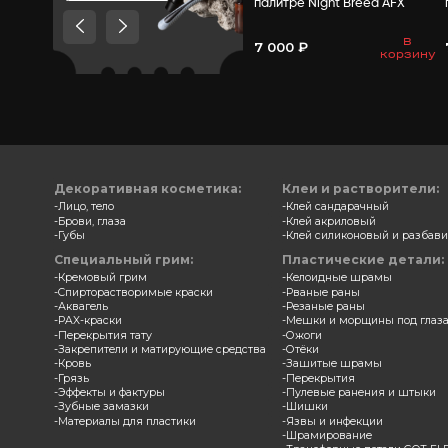
Товары, которые мы
рекомендуем посмотреть,
потому что они схожи с тем
что вы смотрели
Замазка
палитр