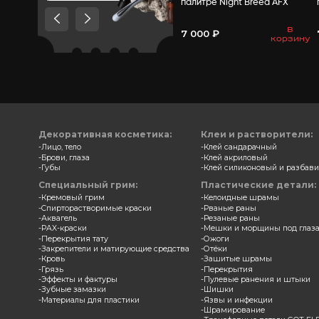
Товары, которые мы
рекомендуем посмотреть,
потому что они схожи с тем
что вы смотрели
Замазка
палитр