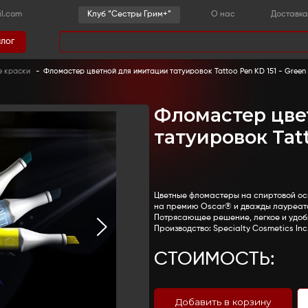
-36-03
sestrygrim@gmail.com
Клу
Каталог
има
грим
-
Спирторастворимые краски
-
Фломастер цветн