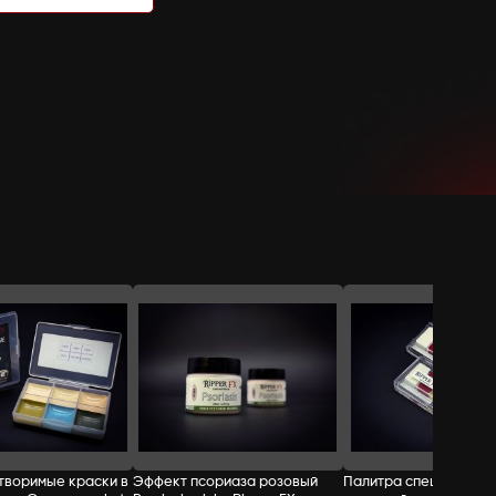
на премию Oscar® и дважды лауреата
Потрясающее решение, легкое и удобн
Производство: Specialty Cosmetics Inc
СТОИМОСТЬ:
Добавить в корзину