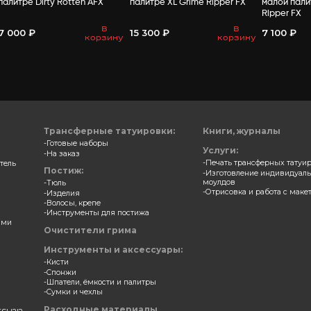
ВАМ МО
 для зубов и ногтей в
Замазка для зубов и ногт
е Night Breed AFX
палитре Dirty Rotten AFX