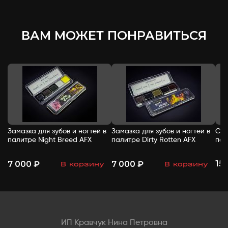
ВАМ МОЖЕТ ПОНРАВИТЬСЯ
Замазка для зубов и ногтей в
Замазка для зубов и ногтей в
Спи
палитре Night Breed AFX
палитре Dirty Rotten AFX
пал
15
7 000 ₽
7 000 ₽
В корзину
В корзину
-
+
-
+
ИП Кравчук Нина Петровна