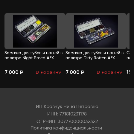
Замазка для зубов и ногтей в
Замазка для зубов и ногтей в
Спи
палитре Night Breed AFX
палитре Dirty Rotten AFX
пал
15
7 000 ₽
7 000 ₽
В корзину
В корзину
-
+
-
+
ИП Кравчук Нина Петровна
ИНН: 771810231178
ОГРНИП: 307770000032322
Политика конфиденциальности