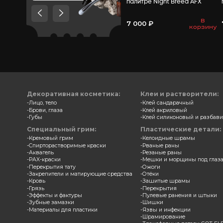
Товары, которые мы
рекомендуем посмотреть,
потому что они схожи с тем
что вы смотрели
Замазка
палитр