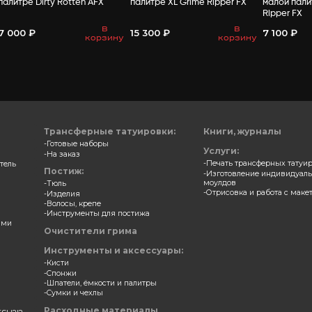
ВАМ МО
 для зубов и ногтей в
Замазка для зубов и ногт
е Night Breed AFX
палитре Dirty Rotten AFX