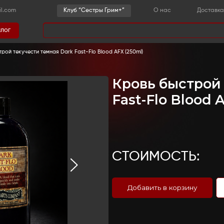
-36-03
sestrygrim@gmail.com
Клу
Каталог
има
грим
-
Кровь
-
Кровь быстрой текучести темная Dark F