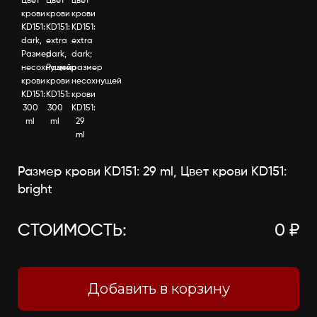
Цвет
Цвет
цвет
крови
крови
крови
KD151:
KD151:
KD151:
dark,
extra
extra
Размер
dark,
dark;
несохнущей
Размер
размер
крови
крови
несохнущей
KD151:
KD151:
крови
300
300
KD151:
ml
ml
29
ml
Размер крови KD151: 29 ml, Цвет крови KD151:
bright
СТОИМОСТЬ:
0 ₽
Добавить в корзину