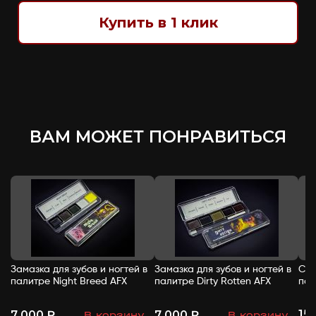
Купить в 1 клик
ВАМ МОЖЕТ ПОНРАВИТЬСЯ
Замазка для зубов и ногтей в
Замазка для зубов и ногтей в
Спи
палитре Night Breed AFX
палитре Dirty Rotten AFX
пал
15
7 000 ₽
7 000 ₽
В корзину
В корзину
-
+
-
+