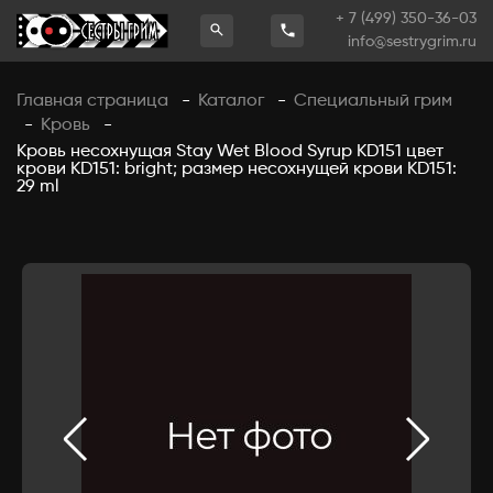
+ 7 (499) 350-36-03
info@sestrygrim.ru
Главная страница
Каталог
Специальный грим
-
-
Кровь
-
-
Кровь несохнущая Stay Wet Blood Syrup KD151 цвет
крови KD151: bright; размер несохнущей крови KD151:
29 ml