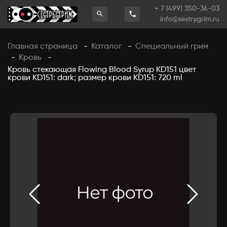
+ 7 (499) 350-36-03
info@sestrygrim.ru
Главная страница
Каталог
Специальный грим
-
-
Кровь
-
-
Кровь стекающая Flowing Blood Syrup KD151 цвет
крови KD151: dark; размер крови KD151: 720 ml