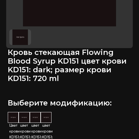
Кровь стекающая Flowing
Blood Syrup KD151 цвет крови
KD151: dark; размер крови
KD151: 720 ml
Выберите модификацию:
Цвет
цвет
цвет
цвет
крови
крови
крови
крови
KD151:
KD151:
KD151:
KD151: