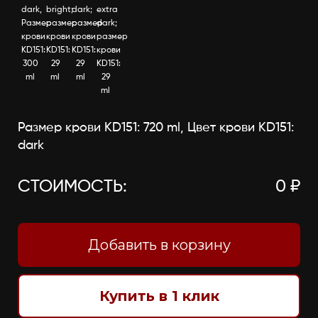
dark,
bright;
dark;
extra
Размер
размер
размер
dark;
крови
крови
крови
размер
KD151:
KD151:
KD151:
крови
300
29
29
KD151:
ml
ml
ml
29
ml
Размер крови KD151: 720 ml, Цвет крови KD151:
dark
СТОИМОСТЬ:
0 ₽
Добавить в корзину
Купить в 1 клик