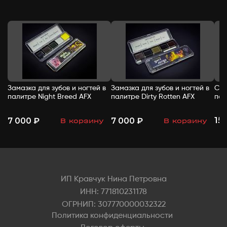
Замазка для зубов и ногтей в
Замазка для зубов и ногтей в
Спи
палитре Night Breed AFX
палитре Dirty Rotten AFX
пал
15
7 000 ₽
7 000 ₽
В корзину
В корзину
-
+
-
+
ИП Кравчук Нина Петровна
ИНН: 771810231178
ОГРНИП: 307770000032322
Политика конфиденциальности