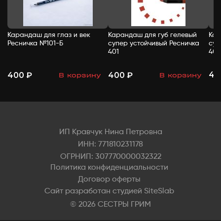
Карандаш для глаз и век
Карандаш для губ гелевый
Кар
Ресничка №101-Б
супер устойчивый Ресничка
суп
401
402
40
400 ₽
400 ₽
В корзину
В корзину
-
+
-
+
ИП Кравчук Нина Петровна
ИНН: 771810231178
ОГРНИП: 307770000032322
Политика конфиденциальности
Договор оферты
Сайт разработан студией SiteSlab
© 2026 СЕСТРЫ ГРИМ