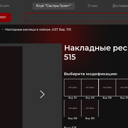
-36-03
sestrygrim@gmail.com
Клу
Каталог
има
 косметика
-
Брови, глаза
-
Накладные ресницы в наб