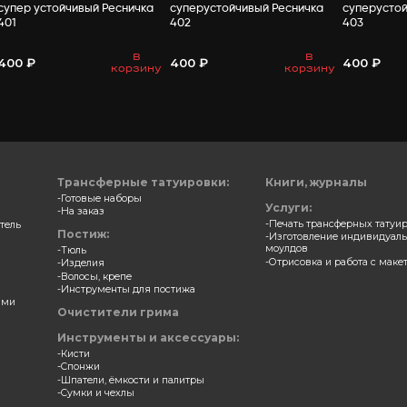
ВАМ МО
аш для глаз и век
Карандаш для губ гелев