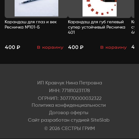
Карандаш для глаз и век
Карандаш для губ гелевый
Кар
Ресничка №101-Б
супер устойчивый Ресничка
суп
401
402
40
400 ₽
400 ₽
В корзину
В корзину
-
+
-
+
ИП Кравчук Нина Петровна
ИНН: 771810231178
ОГРНИП: 307770000032322
Политика конфиденциальности
Договор оферты
Сайт разработан студией SiteSlab
© 2026 СЕСТРЫ ГРИМ