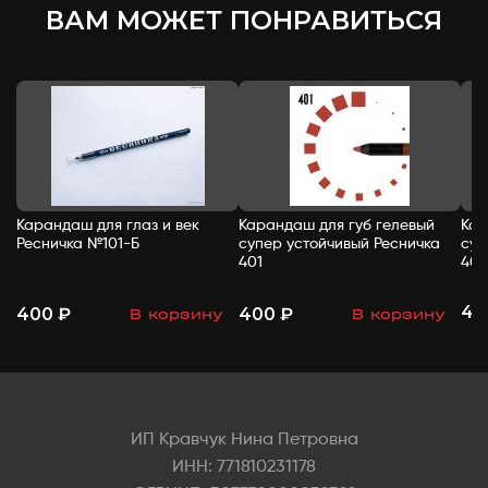
ВАМ МОЖЕТ ПОНРАВИТЬСЯ
Карандаш для глаз и век
Карандаш для губ гелевый
Кар
Ресничка №101-Б
супер устойчивый Ресничка
суп
401
402
40
400 ₽
400 ₽
В корзину
В корзину
-
+
-
+
ИП Кравчук Нина Петровна
ИНН: 771810231178