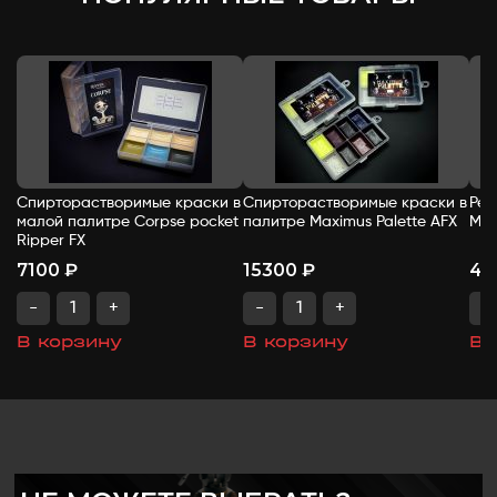
Спирторастворимые краски в
Спирторастворимые краски в
Рем
малой палитре Corpse pocket
палитре Maximus Palette AFX
Mel
Ripper FX
7100 ₽
15300 ₽
47
-
+
-
+
-
В корзину
В корзину
В 