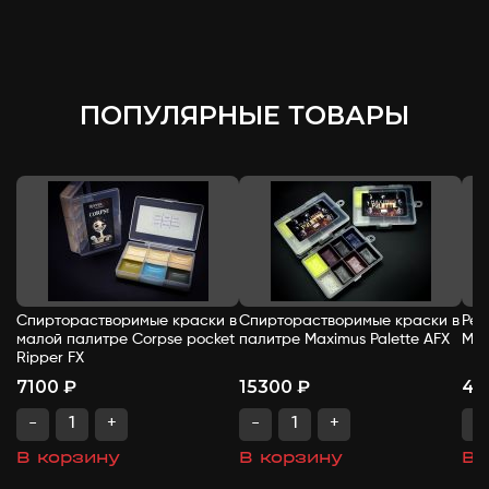
ПОПУЛЯРНЫЕ ТОВАРЫ
Спирторастворимые краски в
Спирторастворимые краски в
Рем
малой палитре Corpse pocket
палитре Maximus Palette AFX
Mel
Ripper FX
7100 ₽
15300 ₽
47
-
+
-
+
-
В корзину
В корзину
В 